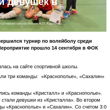
и девушек в
ортивная школа имени Н.П. Карпенко
вершился турнир по волейболу среди
. Мероприятие прошло 14 сентября в ФОК
лась на сайте спортивной школы.
али три команды: «Краснополье», «Сахалин»
лись команды «Кристалл» и «Краснополье».
 стали девушки из «Кристалла». Во втором
ды «Краснополье» и «Сахалин». Со счетом 3:0