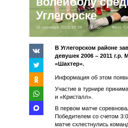
волейболу сред
Углегорске
16 сентября 2023, 18:34
Спорт
Фото:
Сп
В Углегорском районе за
девушек 2006 – 2011 г.р
«Шахтер».
Информация об этом появи
Участие в турнире приним
и «Кристалл».
В первом матче соревнова
Победителем со счетом 3:0
матче схлестнулись коман