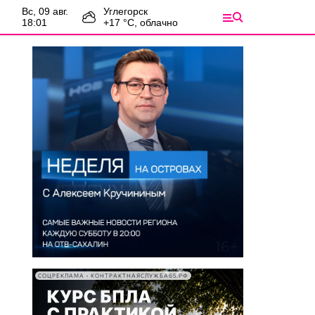
вс, 09 авг.
Углегорск
18:01
+
17
°С,
облачно
СОЦРЕКЛАМА • КОНТРАКТНАЯСЛУЖБА65.РФ