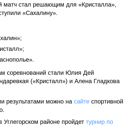
й матч стал решающим для «Кристалла»,
уступили «Сахалину».
халин»;
исталл»;
раснополье».
ам соревнований стали Юлия Дей
ондаревкая («Кристалл») и Алена Гладкова
ми результатами можно на
сайте
спортивной
о.
 в Углегорском районе пройдет
турнир по
.