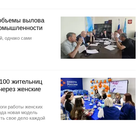
 объемы вылова
ромышленности
й, однако сами
100 жительниц
через женские
оги работы женских
ода новая модель
ыть свое дело каждой