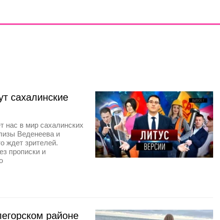
ут сахалинские
т нас в мир сахалинских
ализы Веденеева и
о ждет зрителей.
ез прописки и
о
легорском районе