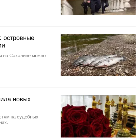
: островные
ми
и на Сахалине можно
чила новых
остям на судебных
нах.