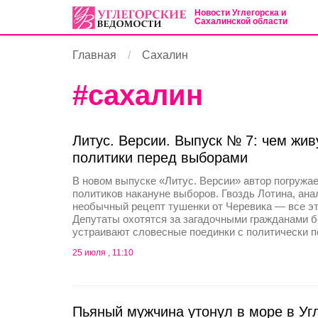
Новости Углегорска и
Сахалинской области
Главная
Сахалин
#
сахалин
Литус. Версии. Выпуск № 7: чем жив
политики перед выборами
В новом выпуске «Литус. Версии» автор погружае
политиков накануне выборов. Гвоздь Лотина, ан
необычный рецепт тушенки от Черевика — все эт
Депутаты охотятся за загадочными гражданами б
устраивают словесные поединки с политически п
25 июля , 11:10
Пьяный мужчина утонул в море в Уг