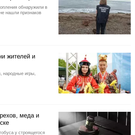
топления обнаружили в
 не нашли признаков
ни жителей и
, народные игры,
орехов, меда и
ске
тобуса у строящегося