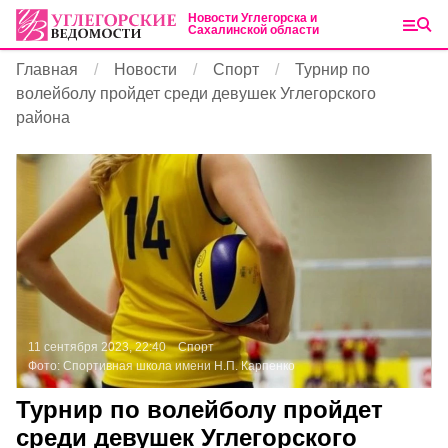
Новости Углегорска и
Сахалинской области
Главная
Новости
Спорт
Турнир по
волейболу пройдет среди девушек Углегорского
района
11 сентября 2023, 22:40
Спорт
Фото:
Спортивная школа имени Н.П. Карпенко
Турнир по волейболу пройдет
среди девушек Углегорского