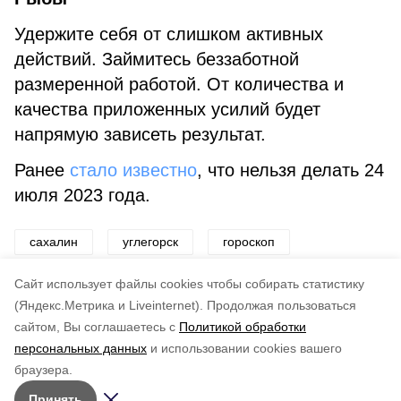
Удержите себя от слишком активных
действий. Займитесь беззаботной
размеренной работой. От количества и
качества приложенных усилий будет
напрямую зависеть результат.
Ранее
стало известно
, что нельзя делать 24
июля 2023 года.
сахалин
углегорск
гороскоп
звезды
общество
развлечение
Cайт использует файлы cookies чтобы собирать статистику
(Яндекс.Метрика и Liveinternet).
Продолжая пользоваться
сайтом, Вы соглашаетесь с
Политикой обработки
Подписывайтесь на наш Telegram
Понравилась статья?
персональных данных
и использовании cookies вашего
канал
по оценке
5
пользователей
браузера.
Рассказываем о главном в районе. Самая актуальная
5
4
3
2
1
Принять