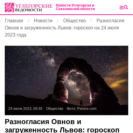
Новости Углегорска и
Сахалинской области
Главная
Новости
Общество
Разногласия
Овнов и загруженность Львов: гороскоп на 24 июля
2023 года
24 июля 2023, 09:30
Общество
Фото:
Pxhere.com
Разногласия Овнов и
загруженность Львов: гороскоп