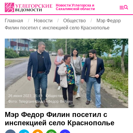
Новости Углегорска и
Сахалинской области
Главная
Новости
Общество
Мэр Федор
Филин посетил с инспекцией село Краснополье
26 июня 2023, 15:49
Общество
Фото:
Telegram-канал «Федор Филин»
Мэр Федор Филин посетил с
инспекцией село Краснополье