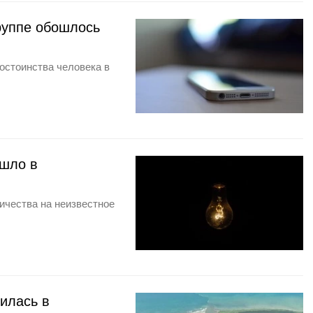
руппе обошлось
остоинства человека в
ошло в
ичества на неизвестное
илась в