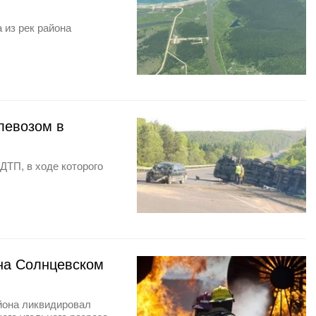
 из рек района
левозом в
ДТП, в ходе которого
 на Солнцевском
йона ликвидировал