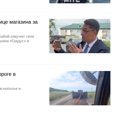
ице магазина за
Бабий озвучил свои
азина «Градус» в
ороге в
аснополье и