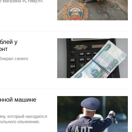
е магазина «Стимул».
блей у
онт
бокрал своего
нанной машине
ну, который находился
гольного опьянения.