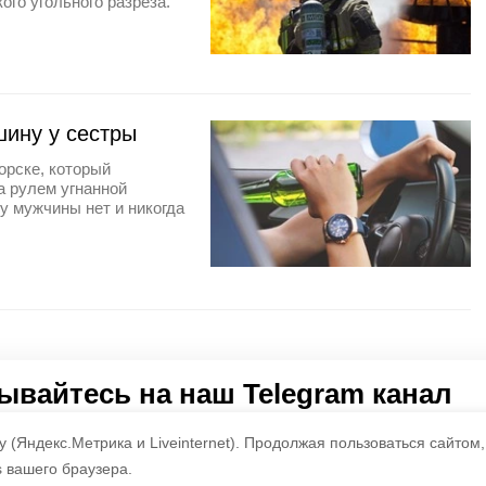
ого угольного разреза.
шину у сестры
орске, который
а рулем угнанной
у мужчины нет и никогда
вайтесь на наш Telegram канал
 о главном в районе. Самая актуальная и достоверная ин
 (Яндекс.Метрика и Liveinternet).
Продолжая пользоваться сайтом,
s вашего браузера.