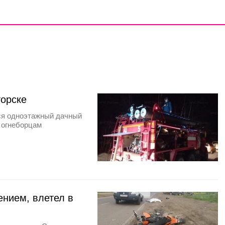
горске
лся одноэтажный дачный
, огнеборцам
ением, влетел в