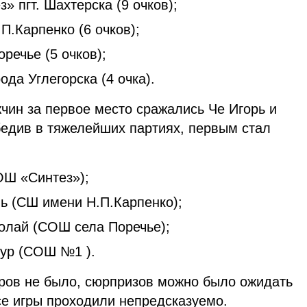
 пгт. Шахтерска (9 очков);
П.Карпенко (6 очков);
речье (5 очков);
да Углегорска (4 очка).
чин за первое место сражались Че Игорь и
едив в тяжелейших партиях, первым стал
ОШ «Синтез»);
ь (СШ имени Н.П.Карпенко);
олай (СОШ села Поречье);
тур (СОШ №1 ).
ров не было, сюрпризов можно было ожидать
все игры проходили непредсказуемо.