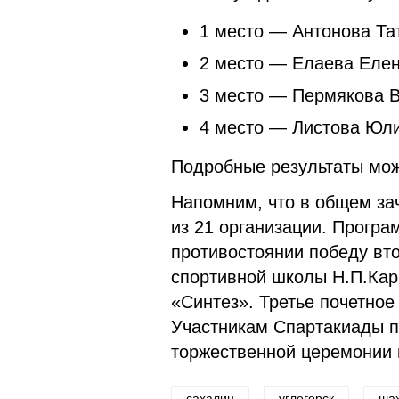
1 место — Антонова Та
2 место — Елаева Елен
3 место — Пермякова В
4 место — Листова Юли
Подробные результаты мо
Напомним, что в общем за
из 21 организации. Програ
противостоянии победу вт
спортивной школы Н.П.Кар
«Синтез». Третье почетное
Участникам Спартакиады пр
торжественной церемонии 
сахалин
углегорск
шах