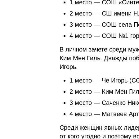
1 место — СОШ «Синтез»
2 место — СШ имени Н.
3 место — СОШ села По
4 место — СОШ №1 горо
В личном зачете среди муж
Ким Мен Гиль. Дважды поб
Игорь.
1 место — Че Игорь (С
2 место — Ким Мен Гил
3 место — Саченко Ник
4 место — Матвеев Ар
Среди женщин явных лиде
от кого угодно и поэтому 