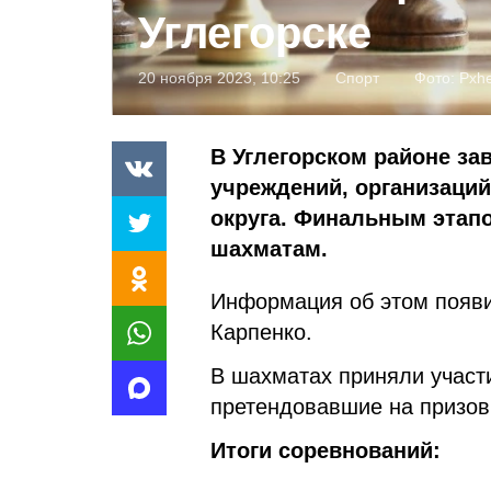
Углегорске
20 ноября 2023, 10:25
Спорт
Фото:
Pxh
В Углегорском районе за
учреждений, организаций
округа. Финальным этап
шахматам.
Информация об этом появи
Карпенко.
В шахматах приняли участ
претендовавшие на призов
Итоги соревнований: