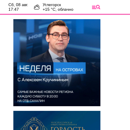
сб, 08 авг.
Углегорск
17:47
+
15
°С,
облачно