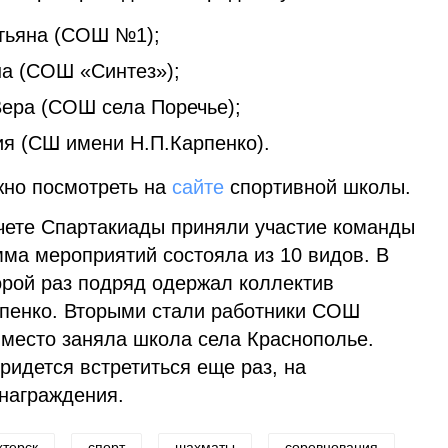
тьяна (СОШ №1);
а (СОШ «Синтез»);
ера (СОШ села Поречье);
я (СШ имени Н.П.Карпенко).
жно посмотреть на
сайте
спортивной школы.
чете Спартакиады приняли участие команды
мма мероприятий состояла из 10 видов. В
орой раз подряд одержал коллектив
пенко. Вторыми стали работники СОШ
 место заняла школа села Краснополье.
идется встретиться еще раз, на
награждения.
терск
спорт
шахматы
соревнования