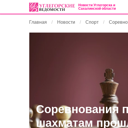
Новости Углегорска и
Сахалинской области
Главная
Новости
Спорт
Соревно
Соревнования 
шахматам прош