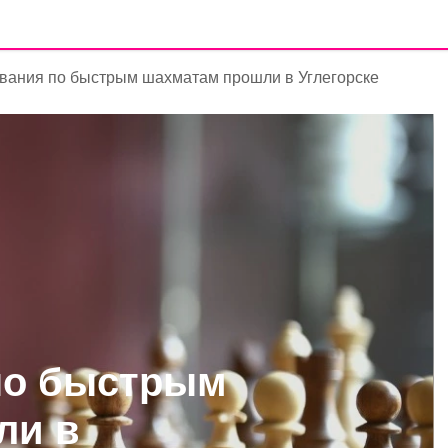
вания по быстрым шахматам прошли в Углегорске
по быстрым
ли в