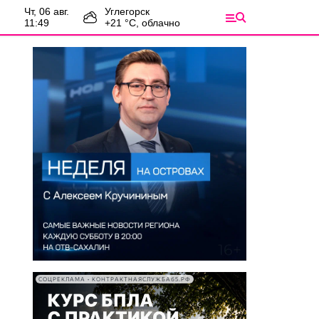
чт, 06 авг.
Углегорск
11:49
+
21
°С,
облачно
СОЦРЕКЛАМА • КОНТРАКТНАЯСЛУЖБА65.РФ