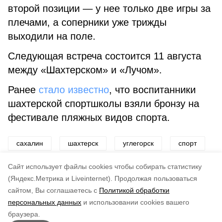
второй позиции — у нее только две игры за
плечами, а соперники уже трижды
выходили на поле.
Следующая встреча состоится 11 августа
между «Шахтерском» и «Лучом».
Ранее
стало известно
, что воспитанники
шахтерской спортшколы взяли бронзу на
фестивале пляжных видов спорта.
сахалин
шахтерск
углегорск
спорт
футбол
соревнования
Cайт использует файлы cookies чтобы собирать статистику
(Яндекс.Метрика и Liveinternet).
Продолжая пользоваться
сайтом, Вы соглашаетесь с
Политикой обработки
Подписывайтесь на наш Telegram
Понравилась статья?
персональных данных
и использовании cookies вашего
канал
по оценке
4
пользователей
браузера.
Рассказываем о главном в районе. Самая актуальная
5
4
3
2
1