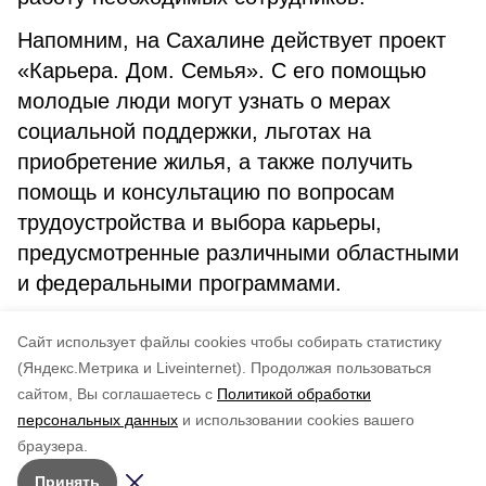
Напомним, на Сахалине действует проект
«Карьера. Дом. Семья». С его помощью
молодые люди могут узнать о мерах
социальной поддержки, льготах на
приобретение жилья, а также получить
помощь и консультацию по вопросам
трудоустройства и выбора карьеры,
предусмотренные различными областными
и федеральными программами.
сахалин
общество
встреча
бизнес
Cайт использует файлы cookies чтобы собирать статистику
(Яндекс.Метрика и Liveinternet).
Продолжая пользоваться
сайтом, Вы соглашаетесь с
Политикой обработки
Подписывайтесь на наш Telegram
Понравилась статья?
персональных данных
и использовании cookies вашего
канал
по оценке
5
пользователей
браузера.
Рассказываем о главном в районе. Самая актуальная
5
4
3
2
1
Принять
и достоверная информация!