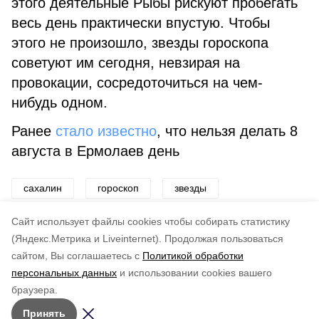
этого деятельные Рыбы рискуют пробегать
весь день практически впустую. Чтобы
этого не произошло, звезды гороскопа
советуют им сегодня, невзирая на
провокации, сосредоточиться на чем-
нибудь одном.
Ранее
стало известно
, что нельзя делать 8
августа в Ермолаев день
сахалин
гороскоп
звезды
астрология
предсказания
приметы
Cайт использует файлы cookies чтобы собирать статистику
(Яндекс.Метрика и Liveinternet).
Продолжая пользоваться
сайтом, Вы соглашаетесь с
Политикой обработки
Подписывайтесь на наш Telegram
Понравилась статья?
персональных данных
и использовании cookies вашего
канал
по оценке
4
пользователей
браузера.
Рассказываем о главном в районе. Самая актуальная
5
4
3
2
1
Принять
и достоверная информация!