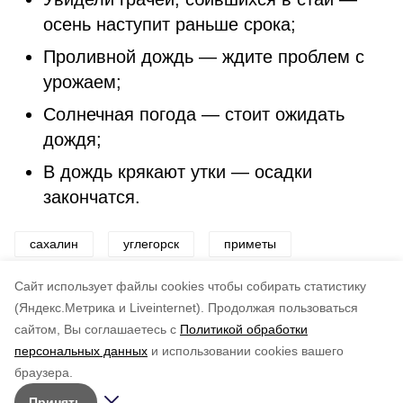
осень наступит раньше срока;
Проливной дождь — ждите проблем с
урожаем;
Солнечная погода — стоит ожидать
дождя;
В дождь крякают утки — осадки
закончатся.
сахалин
углегорск
приметы
народные приметы
вера
Cайт использует файлы cookies чтобы собирать статистику
(Яндекс.Метрика и Liveinternet).
Продолжая пользоваться
сайтом, Вы соглашаетесь с
Политикой обработки
Подписывайтесь на наш Telegram
Понравилась статья?
персональных данных
и использовании cookies вашего
канал
по оценке
3
пользователей
браузера.
Рассказываем о главном в районе. Самая актуальная
5
4
3
2
1
Принять