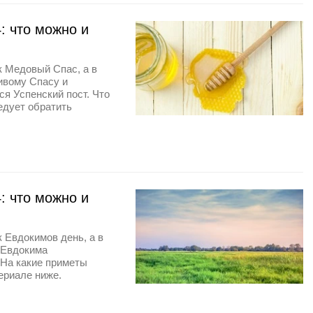
: что можно и
к Медовый Спас, а в
ивому Спасу и
ся Успенский пост. Что
едует обратить
: что можно и
к Евдокимов день, а в
 Евдокима
 На какие приметы
ериале ниже.