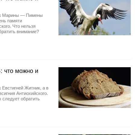
ник Марины — Пимены
ень памяти
кого. Что нельзя
обратить внимание?
: что можно и
 Евстигней Житник, а в
сигния Антиохийского.
ы следует обратить