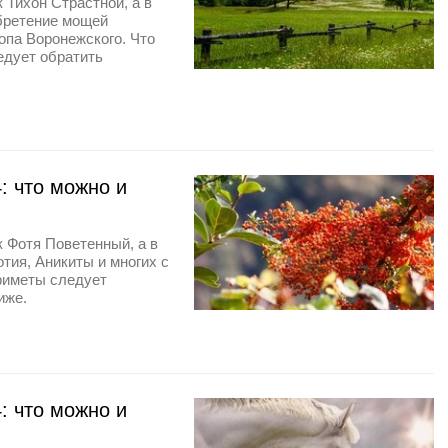
 Тихон Страстной, а в
бретение мощей
опа Воронежского. Что
едует обратить
: что можно и
к Фотя Поветенный, а в
тия, Аникиты и многих с
приметы следует
иже.
: что можно и