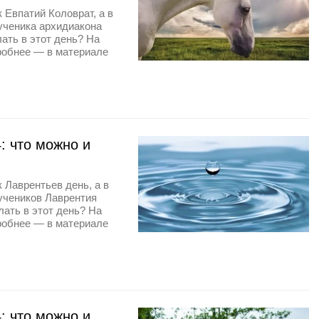
 Евпатий Коловрат, а в
ученика архидиакона
лать в этот день? На
робнее — в материале
: что можно и
 Лаврентьев день, а в
учеников Лаврентия
лать в этот день? На
робнее — в материале
: что можно и