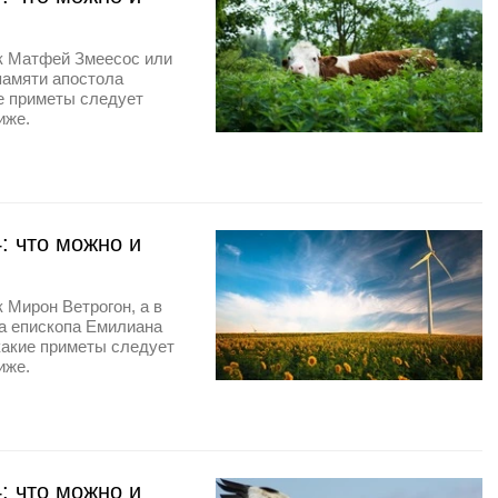
ик Матфей Змеесос или
памяти апостола
ие приметы следует
иже.
: что можно и
 Мирон Ветрогон, а в
а епископа Емилиана
 какие приметы следует
иже.
: что можно и