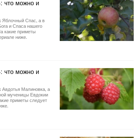
: что можно и
к Яблочный Спас, а в
ога и Спаса нашего
На какие приметы
ериале ниже.
: что можно и
к Авдотья Малиновка, а
ной мученицы Евдокии
какие приметы следует
иже.