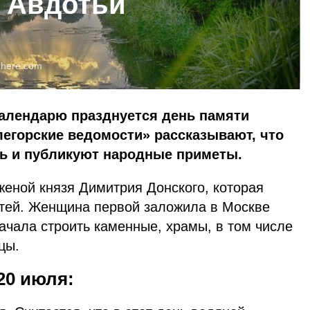
 Авдотьи
xhere.com
календарю празднуется день памяти
легорские ведомости» рассказывают, что
нь и публикуют народные приметы.
женой князя Димитрия Донского, которая
етей. Женщина первой заложила в Москве
ачала строить каменные, храмы, в том числе
ицы.
20 июля: