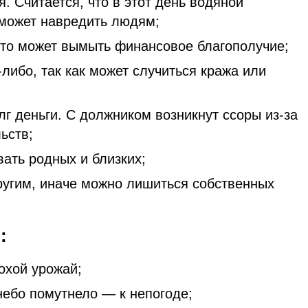
я. Считается, что в этот день водяной
 может навредить людям;
Это может вымыть финансовое благополучие;
-либо, так как может случиться кража или
г деньги. С должником возникнут ссоры из-за
ьств;
ать родных и близких;
ругим, иначе можно лишиться собственных
ы:
охой урожай;
небо помутнело — к непогоде;