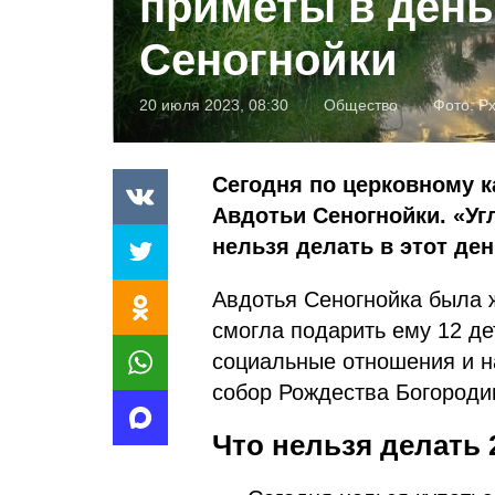
приметы в день
Сеногнойки
20 июля 2023, 08:30
Общество
Фото:
P
Сегодня по церковному 
Авдотьи Сеногнойки. «Уг
нельзя делать в этот де
Авдотья Сеногнойка была 
смогла подарить ему 12 д
социальные отношения и н
собор Рождества Богород
Что нельзя делать 