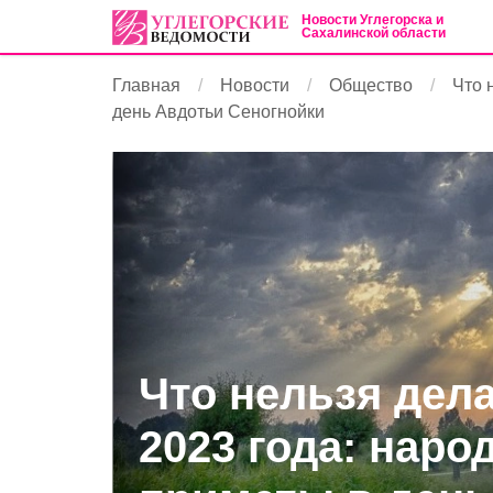
Новости Углегорска и
Сахалинской области
Главная
Новости
Общество
Что 
день Авдотьи Сеногнойки
Что нельзя дел
2023 года: наро