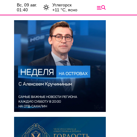
вс, 09 авг.
Углегорск
01:40
+
11
°С,
ясно