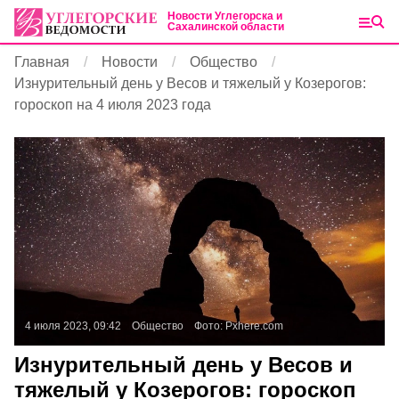
Новости Углегорска и
Сахалинской области
Главная
Новости
Общество
Изнурительный день у Весов и тяжелый у Козерогов:
гороскоп на 4 июля 2023 года
4 июля 2023, 09:42
Общество
Фото:
Pxhere.com
Изнурительный день у Весов и
тяжелый у Козерогов: гороскоп