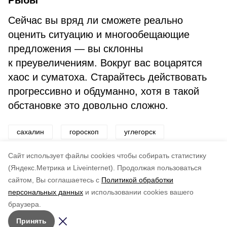
Рыбы
Сейчас вы вряд ли сможете реально
оценить ситуацию и многообещающие
предложения — вы склонны
к преувеличениям. Вокруг вас воцарятся
хаос и суматоха. Старайтесь действовать
прогрессивно и обдуманно, хотя в такой
обстановке это довольно сложно.
сахалин
гороскоп
углегорск
звезды
развлечения
Cайт использует файлы cookies чтобы собирать статистику
(Яндекс.Метрика и Liveinternet).
Продолжая пользоваться
сайтом, Вы соглашаетесь с
Политикой обработки
Подписывайтесь на наш Telegram
Понравилась статья?
персональных данных
и использовании cookies вашего
канал
по оценке
4
пользователей
браузера.
Рассказываем о главном в районе. Самая актуальная
5
4
3
2
1
Принять
и достоверная информация!