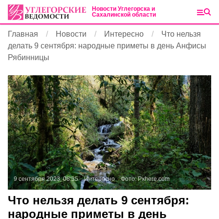
Новости Углегорска и
Сахалинской области
Главная
Новости
Интересно
Что нельзя
делать 9 сентября: народные приметы в день Анфисы
Рябинницы
9 сентября 2023, 08:35
Интересно
Фото:
Pxhere.com
Что нельзя делать 9 сентября:
народные приметы в день