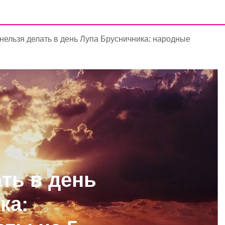
 нельзя делать в день Лупа Брусничника: народные
ть в день
ка: