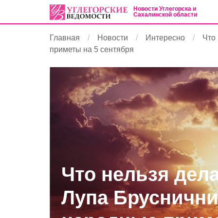
Новости Углегорска и
Сахалинской области
Главная
Новости
Интересно
Что
приметы на 5 сентября
Что нельзя дела
Лупа Бруснични