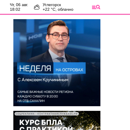
чт, 06 авг.
Углегорск
18:02
+
22
°С,
облачно
СОЦРЕКЛАМА • КОНТРАКТНАЯСЛУЖБА65.РФ