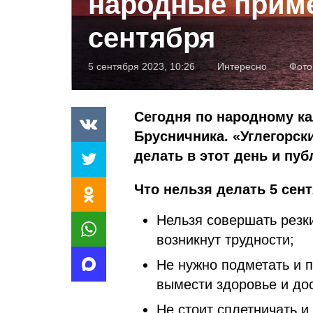
народные приме
сентября
5 сентября 2023, 10:26
Интересно
Фото
Сегодня по народному к
Брусничника. «Углегорск
делать в этот день и пу
Что нельзя делать 5 сен
Нельзя совершать резки
возникнут трудности;
Не нужно подметать и п
вымести здоровье и дос
Не стоит сплетничать и