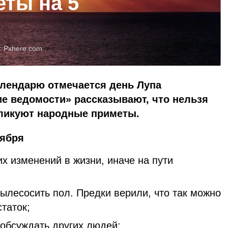
ты на 5
:
Pxhere.com
алендарю отмечается день Лупа
ие ведомости» рассказывают, что нельзя
бликуют народные приметы.
тября
х изменений в жизни, иначе на пути
ылесосить пол. Предки верили, что так можно
таток;
 обсуждать других людей;