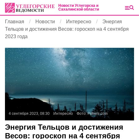
Новости Углегорска и
Сахалинской области
Главная
Новости
Интересно
Энергия
Тельцов и достижения Весов: гороскоп на 4 сентября
2023 года
4 сентября 2023, 08:30
Интересно
Фото:
Pxhere.com
Энергия Тельцов и достижения
Весов: гороскоп на 4 сентября