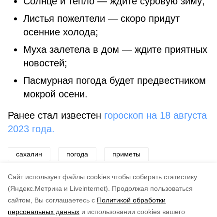
Солнце и тепло — ждите суровую зиму;
Листья пожелтели — скоро придут
осенние холода;
Муха залетела в дом — ждите приятных
новостей;
Пасмурная погода будет предвестником
мокрой осени.
Ранее стал известен
гороскоп на 18 августа
2023 года.
сахалин
погода
приметы
народные приметы
запреты
традиции
Cайт использует файлы cookies чтобы собирать статистику
(Яндекс.Метрика и Liveinternet).
Продолжая пользоваться
сайтом, Вы соглашаетесь с
Политикой обработки
Подписывайтесь на наш Telegram
Понравилась статья?
персональных данных
и использовании cookies вашего
канал