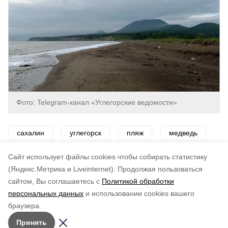
Фото: Telegram-канал «Углегорские ведомости»
сахалин
углегорск
пляж
медведь
хищник
Cайт использует файлы cookies чтобы собирать статистику
(Яндекс.Метрика и Liveinternet).
Продолжая пользоваться
сайтом, Вы соглашаетесь с
Политикой обработки
Подписывайтесь на наш Telegram
Понравилась статья?
персональных данных
и использовании cookies вашего
канал
по оценке
3
пользователей
браузера.
Рассказываем о главном в районе. Самая актуальная
5
4
3
2
1
Принять
и достоверная информация!