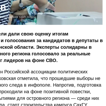
ов
Фото: архив
sakh.online
ли дали свою оценку итогам
и голосования за кандидатов в депутаты в
нской области. Эксперты солидарны в
ного региона голосовало за реальные
г лидеров на фоне СВО.
ен Российской ассоциации политических
ковская отметила, что прошедшие выборы не
ного следа в инфополе. Напротив, подготовка
проходили на фоне позитивной повестки,
тиями для островного региона — среди них
ла, старт строительства кампуса СахГУ,