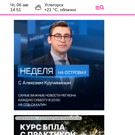
чт, 06 авг.
Углегорск
14:51
+
21
°С,
облачно
СОЦРЕКЛАМА • КОНТРАКТНАЯСЛУЖБА65.РФ