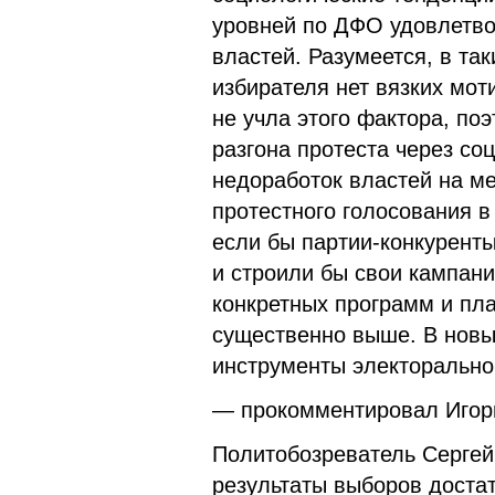
уровней по ДФО удовлетво
властей. Разумеется, в та
избирателя нет вязких мот
не учла этого фактора, по
разгона протеста через со
недоработок властей на м
протестного голосования в
если бы партии-конкурент
и строили бы свои кампан
конкретных программ и пла
существенно выше. В новы
инструменты электорально
— прокомментировал Игор
Политобозреватель Сергей
результаты выборов достат