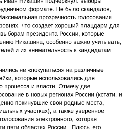
ь Иван Никашин подчеркнул: выборы
 будничном формате. Не было скандалов,
Максимальная прозрачность голосования
ровнях, что создает хороший плацдарм для
 выборам президента России, которые
нению Никашина, особенно важно учитывать,
телей и их внимательность к кандидатам
чились не «покупаться» на различные
ейки, которые использовались для
о процесса и власти. Отмечу две
осование в новых регионах России (кстати, и
енно покинувшие свои родные места,
иальных участках), а также уверенное
голосования электронного, которая
ти пяти областях России. Плюсы его