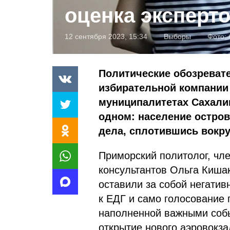
оценка эксперт
12 сентября 2023, 15:34
Выборы
Фото:
Политические обозревате
избирательной компании 
муниципалитетах Сахали
одном: население остров
дела, сплотившись вокру
Приморский политолог, чл
консультантов Ольга Киша
оставили за собой негатив
к ЕДГ и само голосование 
наполненной важными собы
открытие нового аэровокза