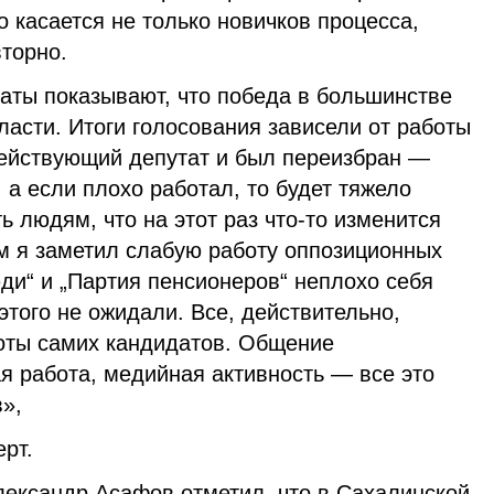
о касается не только новичков процесса,
вторно.
аты показывают, что победа в большинстве
ласти. Итоги голосования зависели от работы
действующий депутат и был переизбран —
 а если плохо работал, то будет тяжело
ь людям, что на этот раз что-то изменится
ам я заметил слабую работу оппозиционных
ди“ и „Партия пенсионеров“ неплохо себя
этого не ожидали. Все, действительно,
оты самих кандидатов. Общение
я работа, медийная активность — все это
в»,
рт.
ександр Асафов отметил, что в Сахалинской