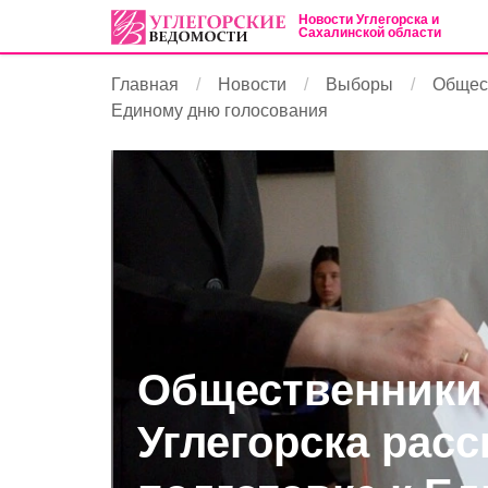
Новости Углегорска и
Сахалинской области
Главная
Новости
Выборы
Общест
Единому дню голосования
Общественники
Углегорска расс