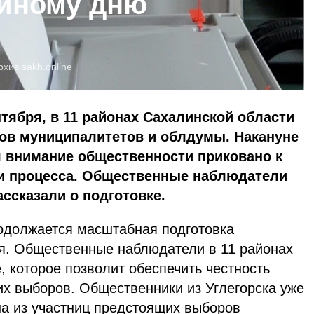
диному дню
рхив
sakh.online
нтября, в 11 районах Сахалинской области
ов муниципалитетов и облдумы. Накануне
я внимание общественности приковано к
ти процесса. Общественные наблюдатели
ассказали о подготовке.
одолжается масштабная подготовка
я. Общественные наблюдатели в 11 районах
, которое позволит обеспечить честность
их выборов. Общественники из Углегорска уже
на из участниц предстоящих выборов