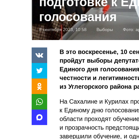
подготовке к Е
голосования
8 сентября 2023, 10:58
Выборы
Фото:
а
В это воскресенье, 10 се
пройдут выборы депутат
Единого дня голосовани
честности и легитимнос
из Углегорского района р
На Сахалине и Курилах пр
к Единому дню голосовани
области проходят обучение
и прозрачность предстоящ
завершили обучение, и од