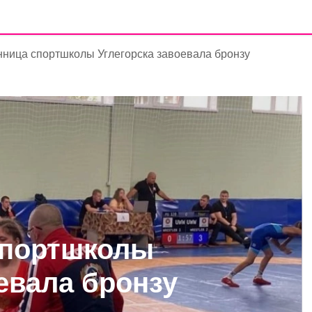
ница спортшколы Углегорска завоевала бронзу
спортшколы
евала бронзу