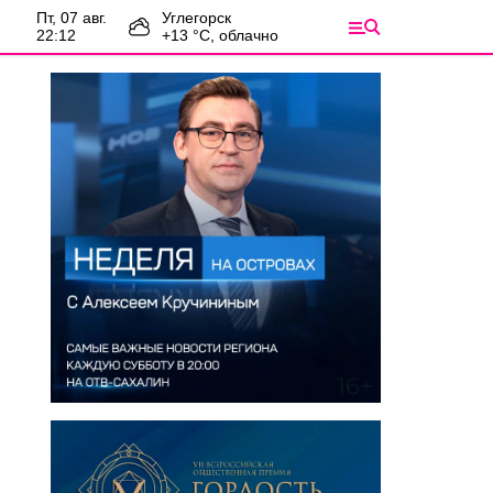
пт, 07 авг.
Углегорск
22:12
+
13
°С,
облачно