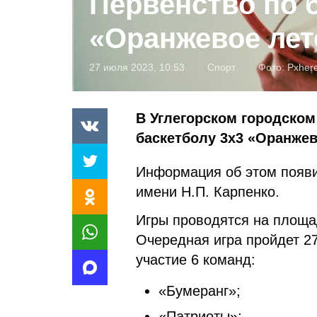
Первенство по 
«Оранжевое лет
27 июля 2023, 10:53
Спорт
Фото:
Pxher
В Углегорском городском
баскетболу 3х3 «Оранжев
Информация об этом появ
имени Н.П. Карпенко.
Игры проводятся на площа
Очередная игра пройдет 27
участие 6 команд:
«Бумеранг»;
«Патриоты»;