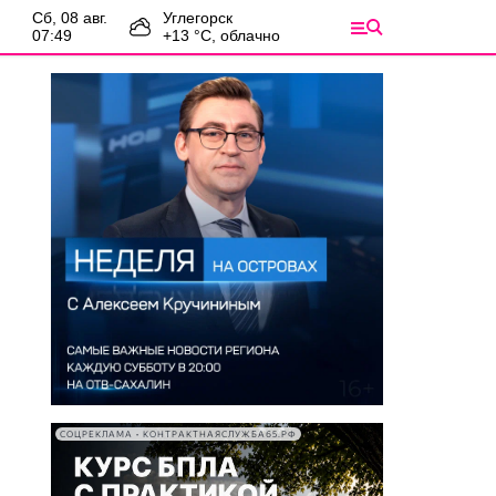
сб, 08 авг.
Углегорск
07:49
+
13
°С,
облачно
СОЦРЕКЛАМА • КОНТРАКТНАЯСЛУЖБА65.РФ