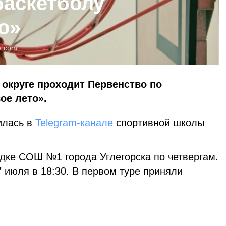
баскетболу
о»
e.com
 округе проходит Первенство по
ое лето».
илась в
Telegram-канале
спортивной школы
дке СОШ №1 города Углегорска по четвергам.
 июля в 18:30. В первом туре приняли