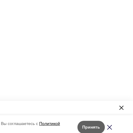
формация!
 Вы соглашаетесь с
Политикой
Принять
Лента новостей