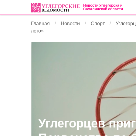
Новости Углегорска и
Сахалинской области
Главная
Новости
Спорт
Углегорц
лето»
Углегорцев при