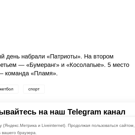
ый день набрали «Патриоты». На втором
ретьем — «Бумеранг» и «Косолапые». 5 место
 — команда «Пламя».
кетбол
спорт
по оценке
3
пользователей
вайтесь на наш Telegram канал
3
2
1
 о главном в районе. Самая актуальная и достоверная ин
 (Яндекс.Метрика и Liveinternet).
Продолжая пользоваться сайтом,
s вашего браузера.