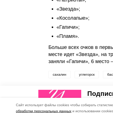
«Звезда»;
«Косолапые»;
«Гапичи»;
«Пламя».
Больше всех очков в перв
месте идет «Звезда», на т
заняли «Гапичи», 6 место
сахалин
углегорск
бас
Понравилась статья?
Подписы
5
4
Рассказываем
Cайт использует файлы cookies чтобы собирать статистику
обработки персональных данных
и использовании cookie