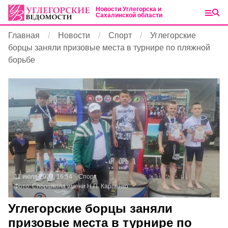
Новости Углегорска и
Сахалинской области
Главная
Новости
Спорт
Углегорские
борцы заняли призовые места в турнире по пляжной
борьбе
11 июля 2023, 16:54
Спорт
Фото:
Споршкола имени Н.П. Карпенко
Углегорские борцы заняли
призовые места в турнире по