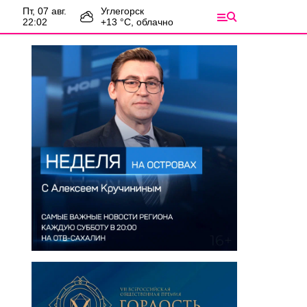
пт, 07 авг.
Углегорск
22:02
+
13
°С,
облачно