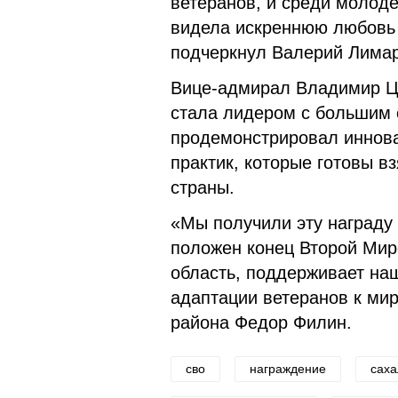
ветеранов, и среди молод
видела искреннюю любовь 
подчеркнул Валерий Лимар
Вице-адмирал Владимир Ци
стала лидером с большим 
продемонстрировал иннов
практик, которые готовы вз
страны.
«Мы получили эту награду 
положен конец Второй Миро
область, поддерживает наш
адаптации ветеранов к мир
района Федор Филин.
сво
награждение
саха