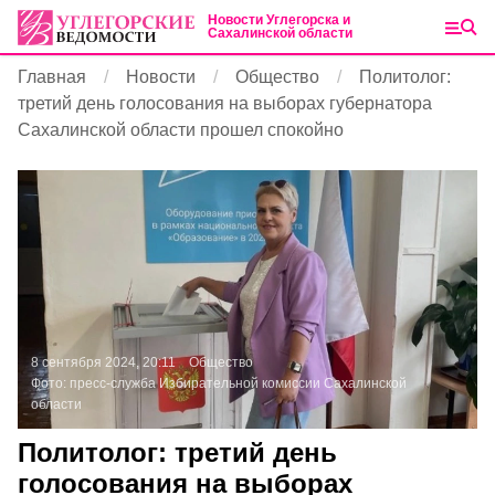
Новости Углегорска и
Сахалинской области
Главная
Новости
Общество
Политолог:
третий день голосования на выборах губернатора
Сахалинской области прошел спокойно
8 сентября 2024, 20:11
Общество
Фото:
пресс-служба Избирательной комиссии Сахалинской
области
Политолог: третий день
голосования на выборах