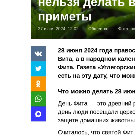
нельзя делать в
приметы
27 июня 2024, 12:02
Общество
Фото:
px
28 июня 2024 года прав
Вита, а в народном кале
Фита. Газета «Углегорск
есть на эту дату, что мо
Что можно делать 28 июн
День Фита — это древний р
день люди посещали церков
защите домашних животных
Считалось, что святой Фит