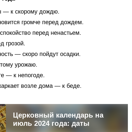
ы — к скорому дождю.
новится громче перед дождем.
спокойство перед ненастьем.
д грозой.
ость — скоро пойдут осадки.
атому урожаю.
е — к непогоде.
каркает возле дома — к беде.
Церковный календарь на
июль 2024 года: даты