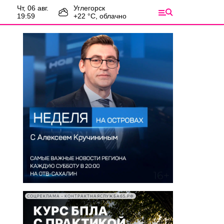
чт, 06 авг.
Углегорск
19:59
+
22
°С,
облачно
СОЦРЕКЛАМА • КОНТРАКТНАЯСЛУЖБА65.РФ