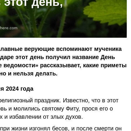
 этот день,
here.com
ославные верующие вспоминают мученика
ндаре этот день получил название День
ие ведомости» рассказывает, какие приметы
жно и нельзя делать.
я 2024 года
елигиозный праздник. Известно, что в этот
ь и молились святому Фиту, прося его о
 и избавлении от злых духов.
 при жизни изгонял бесов, и после смерти он