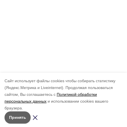
Cайт использует файлы cookies чтобы собирать статистику
(Яндекс.Метрика и Liveinternet).
Продолжая пользоваться
сайтом, Вы соглашаетесь с
Политикой обработки
Подписывайтесь на наш Telegram
персональных данных
и использовании cookies вашего
канал
браузера.
Рассказываем о главном в районе. Самая актуальная
Принять
и достоверная информация!