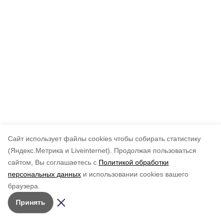
Cайт использует файлы cookies чтобы собирать статистику
(Яндекс.Метрика и Liveinternet).
Продолжая пользоваться
сайтом, Вы соглашаетесь с
Политикой обработки
Подписывайтесь на наш Telegram
персональных данных
и использовании cookies вашего
канал
браузера.
Рассказываем о главном в районе. Самая актуальная
Принять
и достоверная информация!