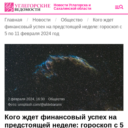
Новости Углегорска и
Сахалинской области
Главная
Новости
Общество
Кого ждет
финансовый успех на предстоящей неделе: гороскоп с
5 по 11 февраля 2024 год
2 февраля 2024, 16:30
Общество
Фото:
unsplash.com/@aldebarans
Кого ждет финансовый успех на
предстоящей неделе: гороскоп с 5