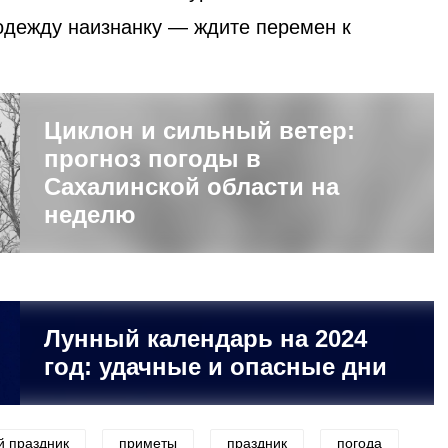
одежду наизнанку — ждите перемен к
Циклон и сильный ветер:
прогноз погоды в
Сахалинской области на
неделю
Лунный календарь на 2024
год: удачные и опасные дни
й праздник
приметы
праздник
погода