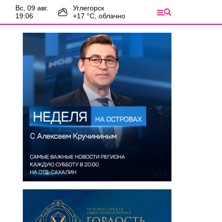
вс, 09 авг.
Углегорск
19:06
+
17
°С,
облачно