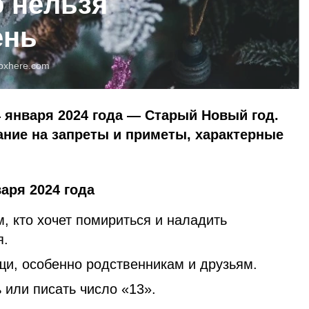
о нельзя
ень
pxhere.com
 января 2024 года — Старый Новый год.
ние на запреты и приметы, характерные
аря 2024 года
м, кто хочет помириться и наладить
я.
щи, особенно родственникам и друзьям.
 или писать число «13».