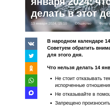
января 2024: чт
делать в этот д
13 января 2024, 15:10
Общество
Фото:
В народном календаре 14
Советуем обратить внима
для этого дня.
Что нельзя делать 14 янв
Не стоит отказывать те
испорченные отношени
Не отказывайте в помо
Запрещено произносить