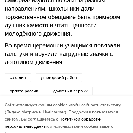
самореализуются по самым разным
направлениям. Школьники дали
торжественное обещание быть примером
лучших качеств и чтить ценности
молодёжного движения.
Во время церемонии учащимся повязали
галстуки и вручили нагрудные значки с
логотипом движения.
сахалин
углегорский район
орлята россии
движения первых
лесогорское
школьники
Cайт использует файлы cookies чтобы собирать статистику
(Яндекс.Метрика и Liveinternet).
Продолжая пользоваться
сайтом, Вы соглашаетесь с
Политикой обработки
Подписывайтесь на наш Telegram
Понравилась статья?
персональных данных
и использовании cookies вашего
канал
по оценке
4
пользователей