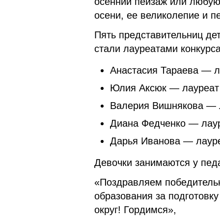
осенний пейзаж или любу
осени, ее великолепие и 
Пять представительниц де
стали лауреатами конкурс
Анастасия Тараева — л
Юлия Аксюк — лауреат 
Валерия Вишнякова — л
Диана Федченко — лаур
Дарья Иванова — лауре
Девочки занимаются у пед
«Поздравляем победительн
образования за подготовку
округ! Гордимся»,