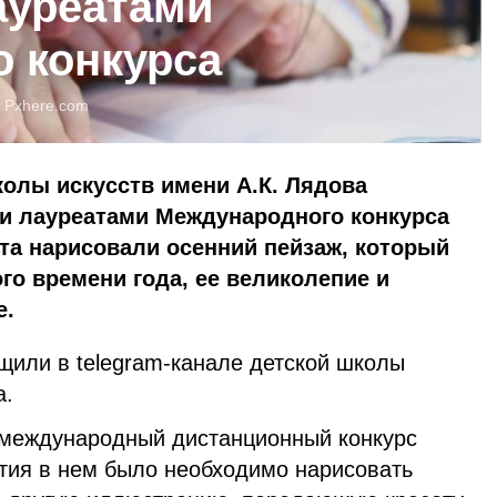
ауреатами
 конкурса
:
Pxhere.com
олы искусств имени А.К. Лядова
ли лауреатами Международного конкурса
та нарисовали осенний пейзаж, который
го времени года, ее великолепие и
е.
или в telegram-канале детской школы
а.
 международный дистанционный конкурс
стия в нем было необходимо нарисовать