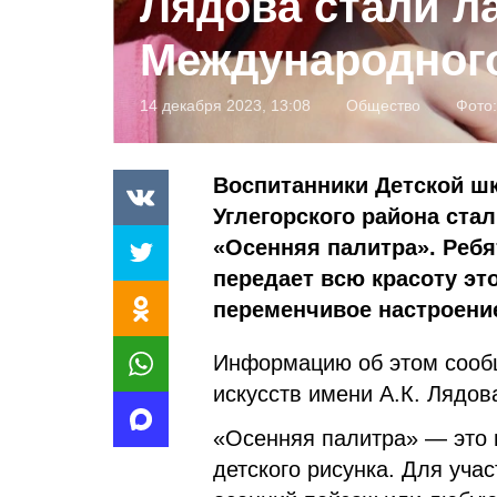
Лядова стали л
Международного
14 декабря 2023, 13:08
Общество
Фото
Воспитанники Детской шк
Углегорского района ста
«Осенняя палитра». Ребя
передает всю красоту это
переменчивое настроени
Информацию об этом сообщ
искусств имени А.К. Лядов
«Осенняя палитра» — это
детского рисунка. Для уча