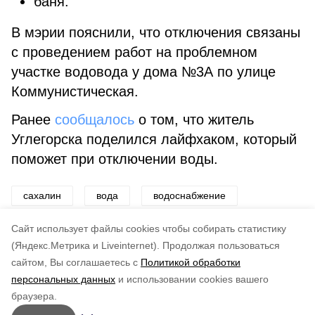
баня.
В мэрии пояснили, что отключения связаны
с проведением работ на проблемном
участке водовода у дома №3А по улице
Коммунистическая.
Ранее
сообщалось
о том, что житель
Углегорска поделился лайфхаком, который
поможет при отключении воды.
сахалин
вода
водоснабжение
углегорский район
шахтерск
Cайт использует файлы cookies чтобы собирать статистику
(Яндекс.Метрика и Liveinternet).
Продолжая пользоваться
сайтом, Вы соглашаетесь с
Политикой обработки
Подписывайтесь на наш Telegram
Понравилась статья?
персональных данных
и использовании cookies вашего
канал
по оценке
4
пользователей
браузера.
Рассказываем о главном в районе. Самая актуальная
5
4
3
2
1