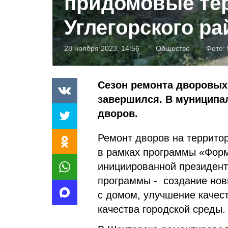
придомовые те
Углегорского ра
28 ноября 2023, 14:56
Общество
Фото:
Сезон ремонта дворовых 
завершился. В муниципа
дворов.
Ремонт дворов на территор
в рамках программы «Форм
инициированной президен
программы - создание нов
с домом, улучшение качес
качества городской среды.