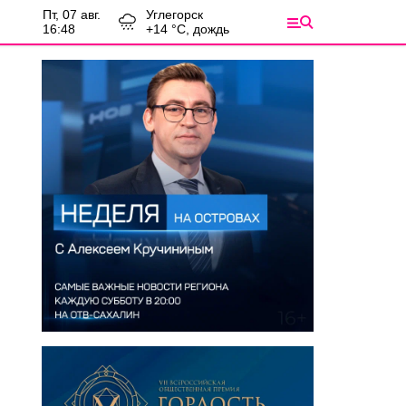
пт, 07 авг.
Углегорск
16:48
+
14
°С,
дождь