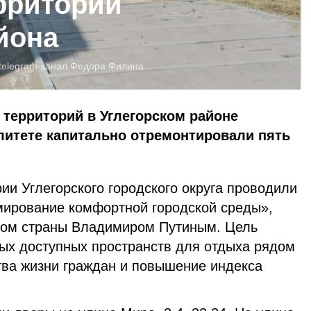
рритории
йона
telegram-канал Федора Филина
территорий в Углегорском районе
литете капитально отремонтировали пять
ии Углегорского городского округа проводили
ирование комфортной городской среды»,
том страны Владимиром Путиным. Цель
ых доступных пространств для отдыха рядом
тва жизни граждан и повышение индекса