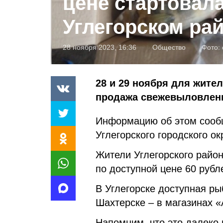
цене стартовала
Углегорском ра
28 ноября 2023, 16:36
Общество
Фото:
28 и 29 ноября для жител
продажа свежевыловленн
Информацию об этом соо
Углегорского городского ок
Жители Углегорского райо
по доступной цене 60 рубл
В Углегорске доступная ры
Шахтерске – в магазинах «
Напомним, что это далеко