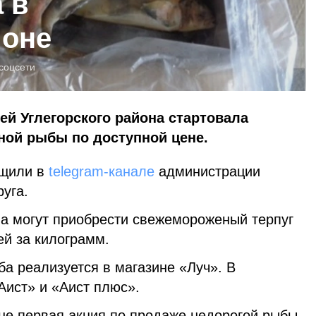
 в
йоне
соцсети
ей Углегорского района стартовала
ой рыбы по доступной цене.
бщили в
telegram-канале
администрации
руга.
на могут приобрести свежемороженый терпуг
ей за килограмм.
ба реализуется в магазине «Луч». В
Аист» и «Аист плюс».
 не первая акция по продаже недорогой рыбы