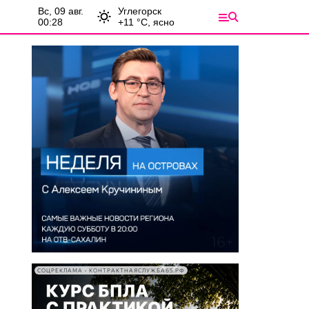
вс, 09 авг.
Углегорск
00:28
+
11
°С,
ясно
СОЦРЕКЛАМА • КОНТРАКТНАЯСЛУЖБА65.РФ