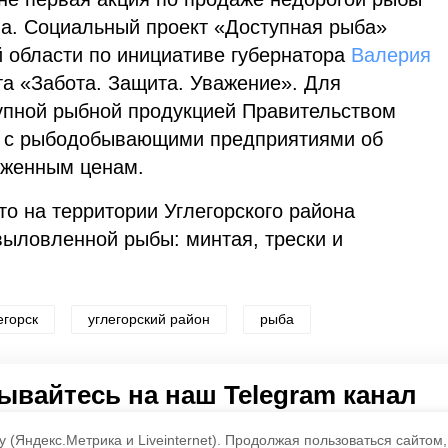
на. Социальный проект «Доступная рыба»
й области по инициативе губернатора
Валерия
та «Забота. Защита. Уважение». Для
упной рыбной продукцией Правительством
ь с рыбодобывающими предприятиями об
ниженным ценам.
то на территории Углегорского района
ыловленной рыбы: минтая, трески и
егорск
углегорский район
рыба
по оценке
4
пользователей
вайтесь на наш Telegram канал
3
2
1
 о главном в районе. Самая актуальная и достоверная ин
 (Яндекс.Метрика и Liveinternet).
Продолжая пользоваться сайтом,