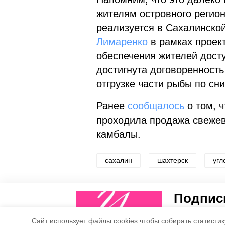
жителям островного регио
реализуется в Сахалинско
Лимаренко
в рамках проек
обеспечения жителей дост
достигнута договоренност
отгрузке части рыбы по с
Ранее
сообщалось
о том, ч
проходила продажа свежев
камбалы.
сахалин
шахтерск
угл
Понравилась статья?
Подписы
5
4
Рассказываем
Cайт использует файлы cookies чтобы собирать статистику