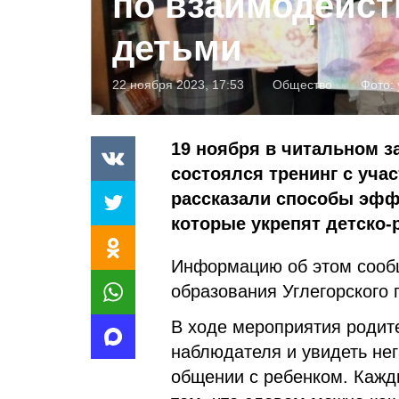
по взаимодейст
детьми
22 ноября 2023, 17:53
Общество
Фото:
19 ноября в читальном з
состоялся тренинг с уча
рассказали способы эфф
которые укрепят детско-
Информацию об этом сообщ
образования Углегорского 
В ходе мероприятия родите
наблюдателя и увидеть нег
общении с ребенком. Кажд