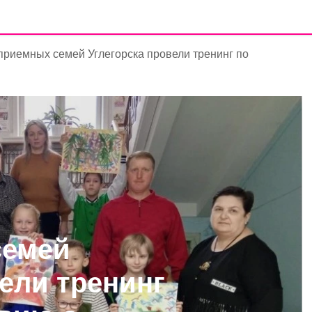
приемных семей Углегорска провели тренинг по
семей
вели тренинг