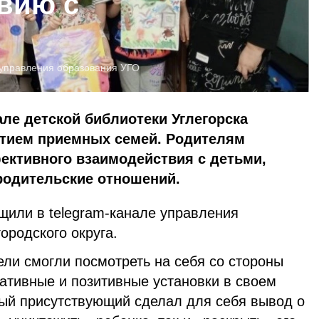
вию с
управления образования УГО
але детской библиотеки Углегорска
стием приемных семей. Родителям
ективного взаимодействия с детьми,
родительские отношений.
или в telegram-канале управления
городского округа.
ли смогли посмотреть на себя со стороны
ативные и позитивные установки в своем
ый присутствующий сделал для себя вывод о