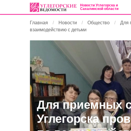
Новости Углегорска и
Сахалинской области
Главная
Новости
Общество
Для 
взаимодействию с детьми
Для приемных 
Углегорска про