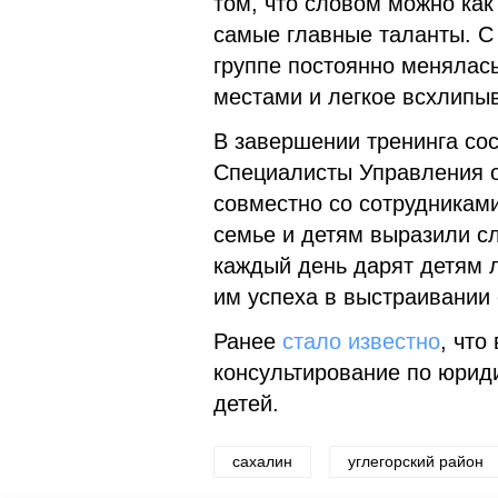
том, что словом можно как
самые главные таланты. С
группе постоянно менялас
местами и легкое всхлипы
В завершении тренинга со
Специалисты Управления об
совместно со сотрудникам
семье и детям выразили с
каждый день дарят детям л
им успеха в выстраивании
Ранее
стало известно
, что
консультирование по юрид
детей.
сахалин
углегорский район