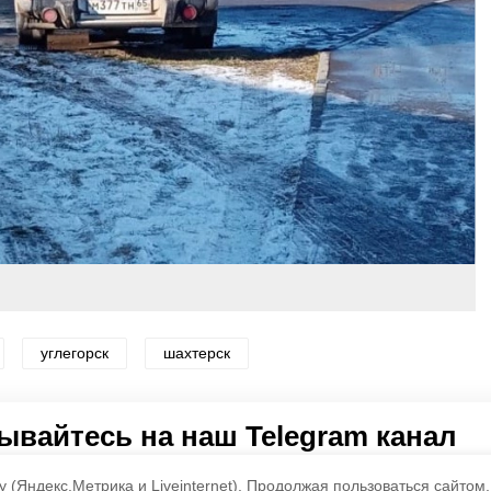
углегорск
шахтерск
по оценке
4
пользователей
вайтесь на наш Telegram канал
3
2
1
 о главном в районе. Самая актуальная и достоверная ин
 (Яндекс.Метрика и Liveinternet).
Продолжая пользоваться сайтом,