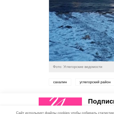
Фото: Углегорские ведомости
сахалин
углегорский район
Понравилась статья?
Подписы
5
4
Рассказываем
Cайт использует файлы cookies чтобы собирать статистику