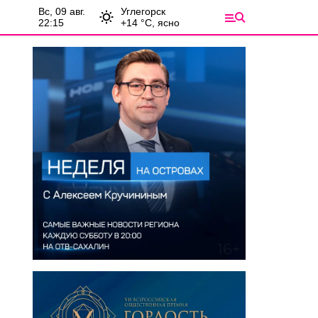
вс, 09 авг.
Углегорск
22:15
+
14
°С,
ясно