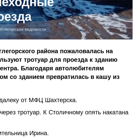
шеходные
оезда
Углегорские ведомости
глегорского района пожаловалась на
льзуют тротуар для проезда к зданию
ентра. Благодаря автолюбителям
ом со зданием превратилась в кашу из
далеку от МФЦ Шахтерска.
ерез тротуар. К Столичному опять накатана
тельница Ирина.