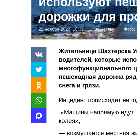
используют пе
дорожки для пр
22 ноября 2023, 16:32
Общество
Фото:
Жительница Шахтерска У
водителей, которые испо
многофункционального ц
пешеходная дорожка ряд
снега и грязи.
Инцидент происходит непо
«Машины напрямую идут, ч
колея»,
— возмущается местная жи