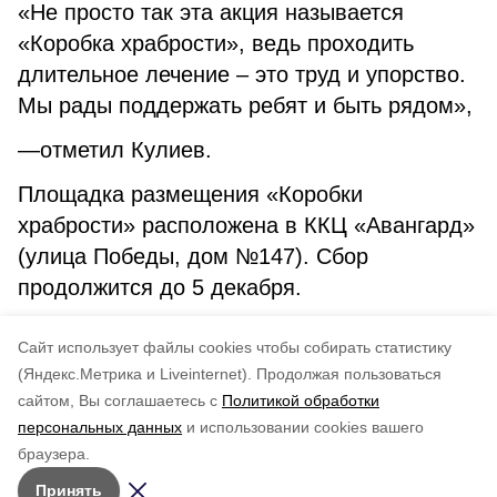
«Не просто так эта акция называется
«Коробка храбрости», ведь проходить
длительное лечение – это труд и упорство.
Мы рады поддержать ребят и быть рядом»,
—отметил Кулиев.
Площадка размещения «Коробки
храбрости» расположена в ККЦ «Авангард»
(улица Победы, дом №147). Сбор
продолжится до 5 декабря.
сахалин
углегорск
углегорский район
Cайт использует файлы cookies чтобы собирать статистику
(Яндекс.Метрика и Liveinternet).
Продолжая пользоваться
сайтом, Вы соглашаетесь с
Политикой обработки
Подписывайтесь на наш Telegram
Понравилась статья?
персональных данных
и использовании cookies вашего
канал
по оценке
3
пользователей
браузера.
Рассказываем о главном в районе. Самая актуальная
5
4
3
2
1
Принять
и достоверная информация!