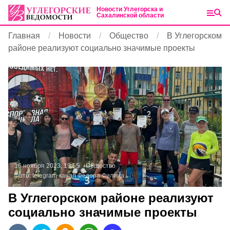
Новости Углегорска и
Сахалинской области
Главная
Новости
Общество
В Углегорском
районе реализуют социально значимые проекты
16 ноября 2023, 19:55
Общество
Фото:
telegram-канал Федора Филина
В Углегорском районе реализуют
социально значимые проекты