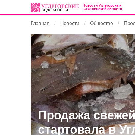
Новости Углегорска и
Сахалинской области
Главная
Новости
Общество
Прод
Продажа свеже
стартовала в Уг