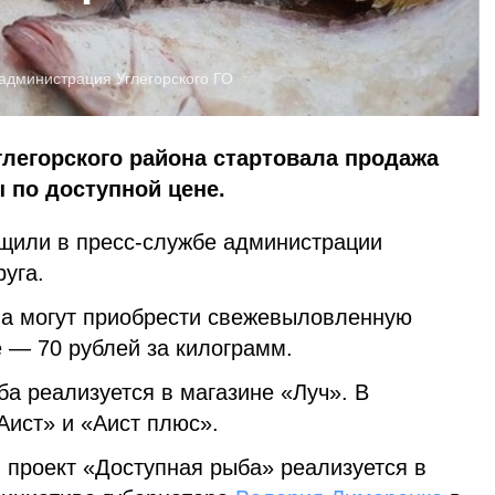
администрация Углегорского ГО
глегорского района стартовала продажа
по доступной цене.
щили в пресс-службе администрации
руга.
на могут приобрести свежевыловленную
е — 70 рублей за килограмм.
ба реализуется в магазине «Луч». В
Аист» и «Аист плюс».
 проект «Доступная рыба» реализуется в