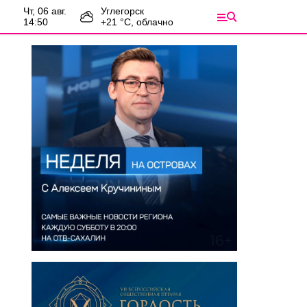
чт, 06 авг.
Углегорск
14:50
+
21
°С,
облачно