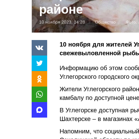
районе
10 ноября 2023, 14:28
Общество
Фото:
10 ноября для жителей У
свежевыловленной рыбы 
Информацию об этом сооб
Углегорского городского ок
Жители Углегорского райо
камбалу по доступной цен
В Углегорске доступная ры
Шахтерске – в магазинах «
Напомним, что социальный