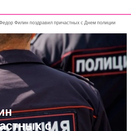
Федор Филин поздравил причастных с Днем полиции
ин
астных с