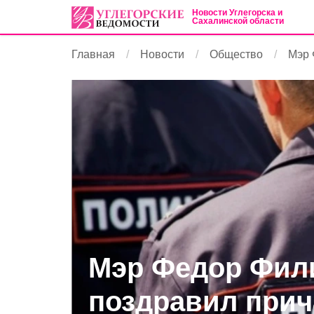
Новости Углегорска и
Сахалинской области
Главная
Новости
Общество
Мэр 
Мэр Федор Фил
поздравил прич