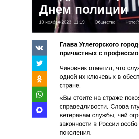
Днем полиции
10 ноября 2023, 11:19
Общество
Фото:
Глава Углегорского горо
причастных с профессио
Чиновник отметил, что слу
одной их ключевых в обес
стране.
«Вы стоите на страже поко
справедливости. Слова гл
ветеранам службы, чей огр
законности в России особо
поколения.