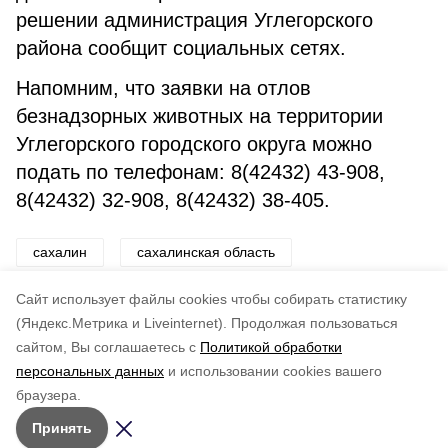
решении администрация Углегорского
района сообщит социальных сетях.
Напомним, что заявки на отлов
безнадзорных животных на территории
Углегорского городского округа можно
подать по телефонам: 8(42432) 43-908,
8(42432) 32-908, 8(42432) 38-405.
сахалин
сахалинская область
углегорский район
шахтерск
Cайт использует файлы cookies чтобы собирать статистику
(Яндекс.Метрика и Liveinternet).
Продолжая пользоваться
сайтом, Вы соглашаетесь с
Политикой обработки
Подписывайтесь на наш Telegram
Понравилась статья?
персональных данных
и использовании cookies вашего
канал
по оценке
5
пользователей
браузера.
Рассказываем о главном в районе. Самая актуальная
5
4
3
2
1
Принять
и достоверная информация!