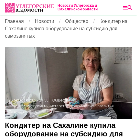
Новости Углегорска и
Сахалинской области
Главная
Новости
Общество
Кондитер на
Сахалине купила оборудование на субсидию для
самозанятых
26 октября 2023, 17:58
Общество
Фото:
пресс-служба министерства экономического развития
Сахалинской области
Кондитер на Сахалине купила
оборудование на субсидию для