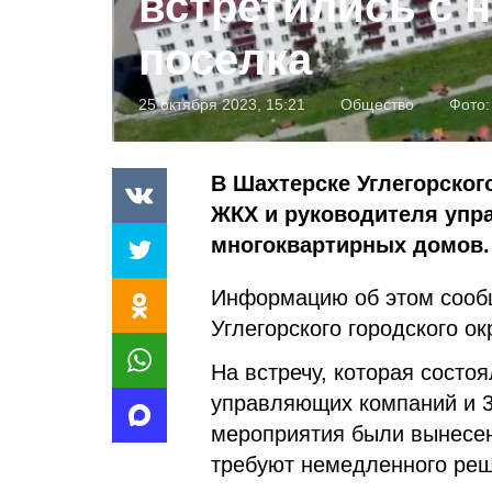
встретились с 
поселка
25 октября 2023, 15:21
Общество
Фото
В Шахтерске Углегорског
ЖКХ и руководителя упр
многоквартирных домов.
Информацию об этом сооб
Углегорского городского ок
На встречу, которая состо
управляющих компаний и 3
мероприятия были вынесен
требуют немедленного реш