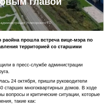
новым главой
:
администрация Углегорского ГО
о раойна прошла встреча вице-мэра по
авления территорией со старшими
щили в пресс-службе администрации
руга.
ялась 24 октября, пришли руководители
0 старших многоквартирных домов. В ходе
ы вопросы и критические ситуации, которые
ения, такие как: