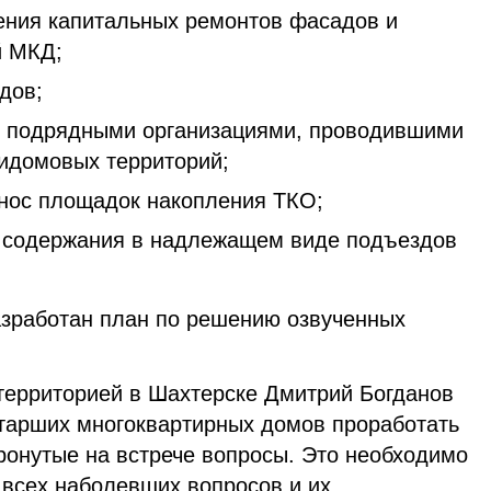
ения капитальных ремонтов фасадов и
й МКД;
дов;
с подрядными организациями, проводившими
идомовых территорий;
енос площадок накопления ТКО;
е содержания в надлежащем виде подъездов
разработан план по решению озвученных
территорией в Шахтерске Дмитрий Богданов
тарших многоквартирных домов проработать
ронутые на встрече вопросы. Это необходимо
 всех наболевших вопросов и их