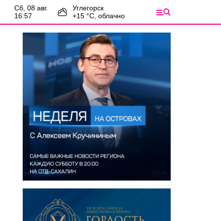
сб, 08 авг.
Углегорск
16:57
+
15
°С,
облачно