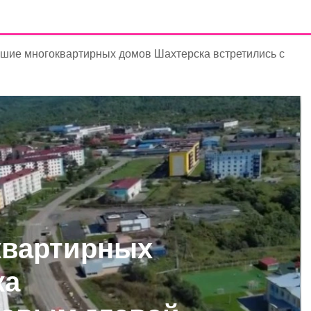
шие многоквартирных домов Шахтерска встретились с
квартирных
ка