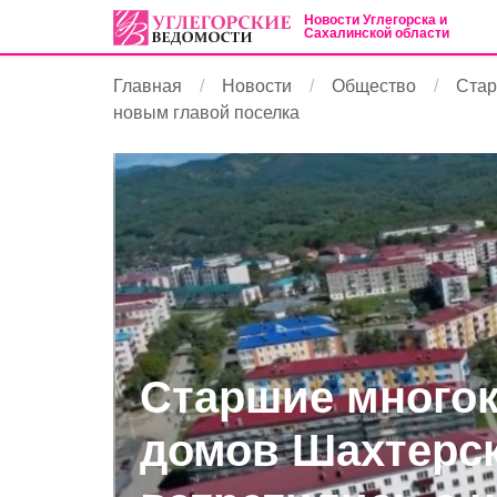
Новости Углегорска и
Сахалинской области
Главная
Новости
Общество
Стар
новым главой поселка
Старшие много
домов Шахтерс