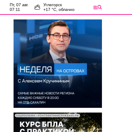
пт, 07 авг.
Углегорск
07:11
+
17
°С,
облачно
СОЦРЕКЛАМА • КОНТРАКТНАЯСЛУЖБА65.РФ