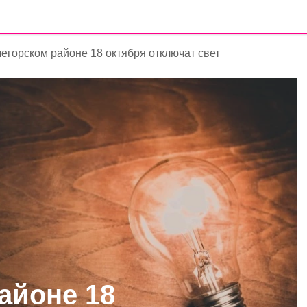
легорском районе 18 октября отключат свет
айоне 18