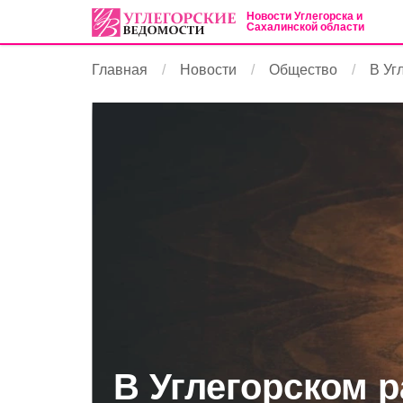
Новости Углегорска и
Сахалинской области
Главная
Новости
Общество
В Уг
В Углегорском р