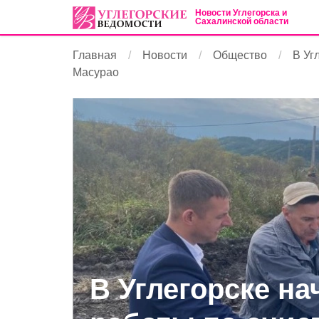
Новости Углегорска и
Сахалинской области
Главная
Новости
Общество
В Уг
Масурао
В Углегорске н