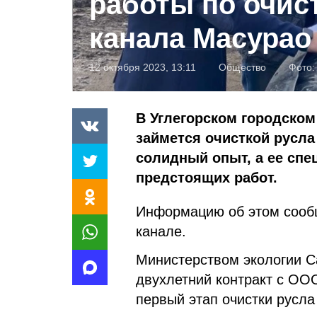
работы по очис
канала Масурао
12 октября 2023, 13:11
Общество
Фото
В Углегорском городском
займется очисткой русла
солидный опыт, а ее сп
предстоящих работ.
Информацию об этом сообщ
канале.
Министерством экологии С
двухлетний контракт с ОО
первый этап очистки русла