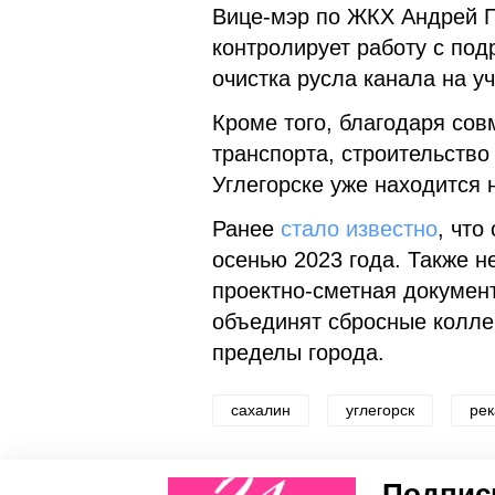
Вице-мэр по ЖКХ Андрей П
контролирует работу с под
очистка русла канала на у
Кроме того, благодаря со
транспорта, строительство
Углегорске уже находится 
Ранее
стало известно
, что
осенью 2023 года. Также 
проектно-сметная докумен
объединят сбросные коллек
пределы города.
сахалин
углегорск
рек
Понравилась статья?
Подписы