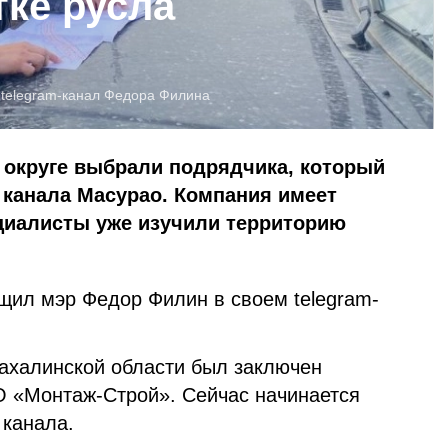
тке русла
:
telegram-канал Федора Филина
 округе выбрали подрядчика, который
 канала Масурао. Компания имеет
ециалисты уже изучили территорию
ил мэр Федор Филин в своем telegram-
ахалинской области был заключен
О «Монтаж-Строй». Сейчас начинается
 канала.