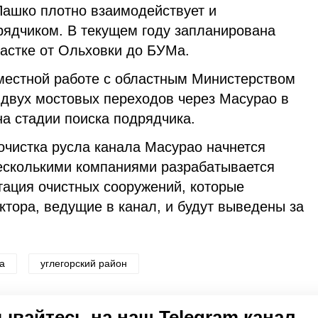
ашко плотно взаимодействует и
рядчиком. В текущем году запланирована
частке от Ольховки до БУМа.
вместной работе с областным Министерством
 двух мостовых переходов через Масурао в
на стадии поиска подрядчика.
 очистка русла канала Масурао начнется
несколькими компаниями разрабатывается
тация очистных сооружений, которые
тора, ведущие в канал, и будут выведены за
а
углегорский район
по оценке
5
пользователей
вайтесь на наш Telegram канал