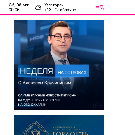
сб, 08 авг.
Углегорск
00:06
+
13
°С,
облачно