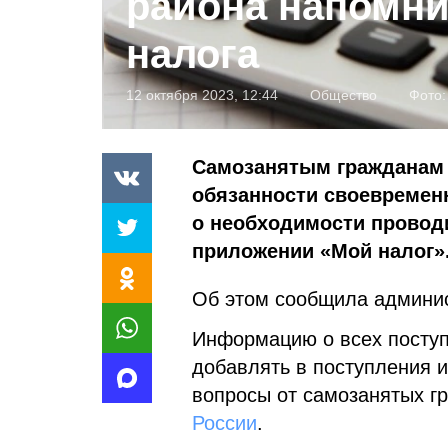
района напомни
налога
12 октября 2023, 12:44
Общество
Фото
Самозанятым гражданам 
обязанности своевременн
о необходимости проводи
приложении «Мой налог»
Об этом сообщила админист
Информацию о всех посту
добавлять в поступления 
вопросы от самозанятых г
России
.