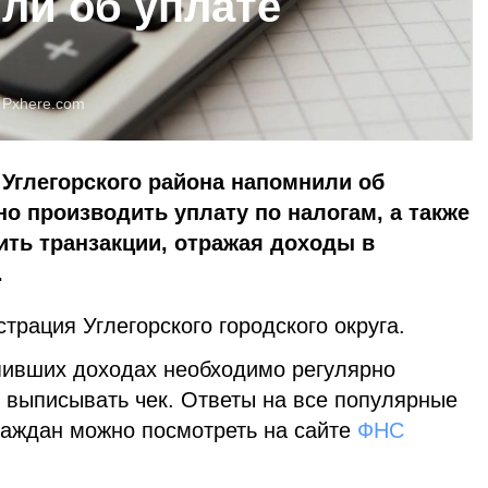
ли об уплате
:
Pxhere.com
Углегорского района напомнили об
о производить уплату по налогам, а также
ть транзакции, отражая доходы в
.
рация Углегорского городского округа.
пивших доходах необходимо регулярно
и выписывать чек. Ответы на все популярные
раждан можно посмотреть на сайте
ФНС