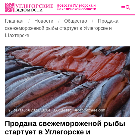
Новости Углегорска и
Сахалинской области
Главная
Новости
Общество
Продажа
свежемороженой рыбы стартует в Углегорске и
Шахтерске
28 сентября 2023, 18:04
Общество
Фото:
Pxhere.com
Продажа свежемороженой рыбы
стартует в Углегорске и