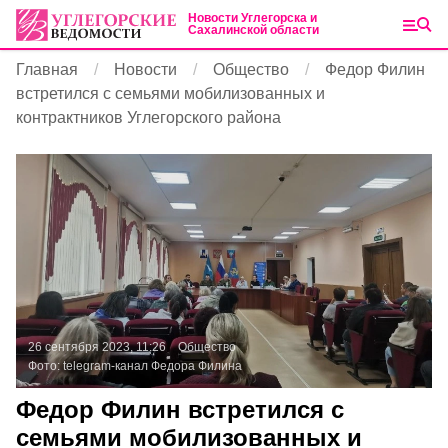
Новости Углегорска и
Сахалинской области
Главная
Новости
Общество
Федор Филин
встретился с семьями мобилизованных и
контрактников Углегорского района
26 сентября 2023, 11:26
Общество
Фото:
telegram-канал Федора Филина
Федор Филин встретился с
семьями мобилизованных и