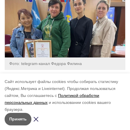
Фото: telegram-канал Федора Филина
сахалин
углегорск
углегорский район
Cайт использует файлы cookies чтобы собирать статистику
(Яндекс.Метрика и Liveinternet).
Продолжая пользоваться
сайтом, Вы соглашаетесь с
Политикой обработки
Подписывайтесь на наш Telegram
Понравилась статья?
персональных данных
и использовании cookies вашего
канал
по оценке
5
пользователей
браузера.
Рассказываем о главном в районе. Самая актуальная
5
4
3
2
1
Принять
и достоверная информация!